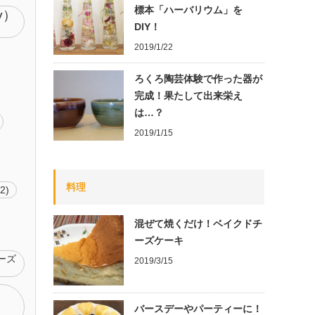
標本「ハーバリウム」を
y）
DIY！
2019/1/22
ろくろ陶芸体験で作った器が
完成！果たして出来栄え
は…？
2019/1/15
料理
2)
混ぜて焼くだけ！ベイクドチ
ーズケーキ
ーズ
2019/3/15
く
バースデーやパーティーに！