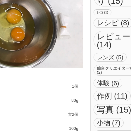
り
(15)
レゴ
(1)
レシピ
(8)
レビュー
(14)
レンズ
(5)
仙台クリエイター
(2)
体験
(6)
1個
作例
(11)
80g
写真
(15
大2個
小物
(7)
100g