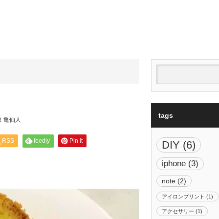
tags
！亀仙人
RSS
feedly
Pin it
DIY
(6)
iphone
(3)
note
(2)
アイロンプリント
(1)
アクセサリー
(1)