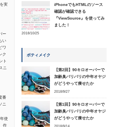
』を実
iPhoneでもHTMLのソース
確認が確認できる
『ViewSource』を使ってみ
ました！
2018/10/25
パー
もい
どワ
ンク
ボティメイク
ント
スニ
【第2回】90キロオーバーで
加齢臭バリバリの中年オヤジ
がどうやって痩せたか
2018/9/27
度番
ソニ
【第1回】90キロオーバーで
加齢臭バリバリの中年オヤジ
がどうやって痩せたか
1年使
 作
2018/9/14