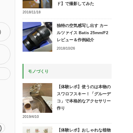
ド】で撮影してみた
2018/11/18
独特の空気感写し出す カー
S）
ルツァイス Batis 25mm/F2
レビュー＆作例紹介
2018/10/26
モノづくり
【体験レポ】使うのは本物の
スワロフスキー！「グルーデ
コ」で本格的なアクセサリー
作り
2019/4/10
)
【体験レポ】おしゃれな植物