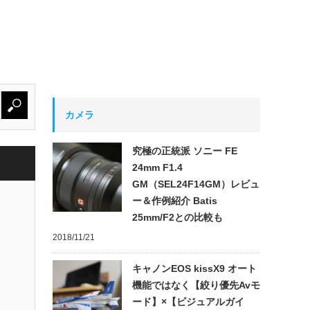
カメラ
究極の正統派 ソニー FE
24mm F1.4
GM（SEL24F14GM）レビュ
ー＆作例紹介 Batis
25mm/F2との比較も
2018/11/21
キャノンEOS kissX9 オート
機能ではなく【絞り優先Avモ
ード】×【ビジュアルガイ