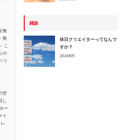
雑談
全無
・無
休日クリエイターってなんで
～ こ
すか？
りの
2018/8/5
ベリ
の空
写し
 カー
ァイ
2 レ