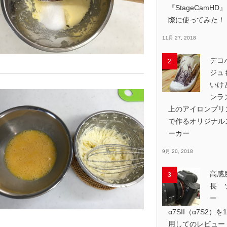
『StageCamHD
際に使ってみた！
11月 27, 2018
デコ
ジュ
いけ
ンラ
上のアイロンプリ
で作るオリジナル
ーカー
9月 20, 2018
高感
長 
ー
α7SII（α7S2）を
用してのレビュー