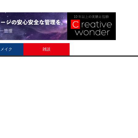
ィメイク
雑談