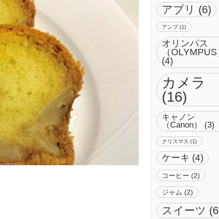
アプリ
(6)
アンプ
(1)
オリンパス
（OLYMPU
(4)
カメラ
(16)
キャノン
（Canon）
(3)
クリスマス
(1)
ケーキ
(4)
コーヒー
(2)
ジャム
(2)
スイーツ
(6