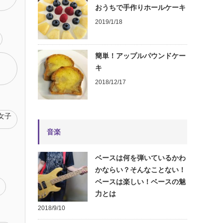
おうちで手作りホールケーキ
2019/1/18
簡単！アップルパウンドケー
キ
2018/12/17
女子
音楽
ベースは何を弾いているかわ
かならい？そんなことない！
ベースは楽しい！ベースの魅
)
力とは
2018/9/10