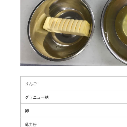
りんご
グラニュー糖
卵
薄力粉