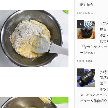
例も紹介
10月 13, 2018
～完
農薬
添加
だわ
『なめらかブルー
ージャム』
8月 22, 2018
独特
気感
出す
ルツ
ス Batis 25mm/F
ビュー＆作例紹介