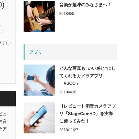
0)
音楽が趣味のみなさまへ！
2018/8/5
字
(1)
アプリ
どんな写真も“いい感じ”にし
てくれるカメラアプリ
「VSCO」
2019/4/26
【レビュー】消音カメラアプ
リ『StageCamHD』を実際
ビュ
に使ってみた！
消音
ラア
2018/11/27