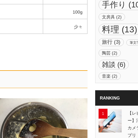
手作り
(1
100g
文房具
(2)
少々
料理
(13)
旅行
(3)
筆文
陶芸
(2)
雑談
(6)
音楽
(2)
RANKING
【レ
ー】
カメ
プリ