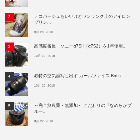
デコパージュもいいけどワンランク上のアイロン
プリン...
9月 20, 2018
高感度番長 ソニーα7SII（α7S2）を1年使用...
10月 13, 2018
独特の空気感写し出す カールツァイス Batis...
10月 26, 2018
～完全無農薬・無添加～ こだわりの『なめらかブ
ルー...
8月 22, 2018